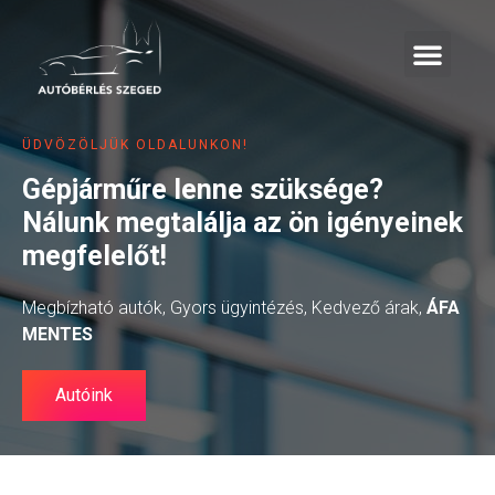
BÉRLÉS FELTÉTEL
ÜDVÖZÖLJÜK OLDALUNKON!
Gépjárműre lenne szüksége?
Nálunk megtalálja az ön igényeinek
megfelelőt!
Megbízható autók, Gyors ügyintézés, Kedvező árak,
ÁFA
MENTES
Autóink